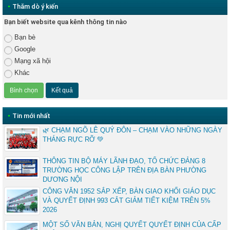
•
Thăm dò ý kiến
Bạn biết website qua kênh thông tin nào
Bạn bè
Google
Mạng xã hội
Khác
•
Tin mới nhất
🌿 CHẠM NGÕ LÊ QUÝ ĐÔN – CHẠM VÀO NHỮNG NGÀY
THÁNG RỰC RỠ 💚
THÔNG TIN BỘ MÁY LÃNH ĐẠO, TỔ CHỨC ĐẢNG 8
TRƯỜNG HỌC CÔNG LẬP TRÊN ĐỊA BÀN PHƯỜNG
DƯƠNG NỘI
CÔNG VĂN 1952 SẮP XẾP, BÀN GIAO KHỐI GIÁO DỤC
VÀ QUYẾT ĐỊNH 993 CẮT GIẢM TIẾT KIỆM TRÊN 5%
2026
MỘT SỐ VĂN BẢN, NGHỊ QUYẾT QUYẾT ĐỊNH CỦA CẤP