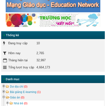
•
Thống kê
Đang truy cập
10
2,765
Hôm nay
Tháng hiện tại
32,997
Tổng lượt truy cập
4,664,173
•
Danh mục
Dư địa chí
(0)
Bài giảng E-learning
(1)
Giáo án
(0)
Nhà trẻ
(0)