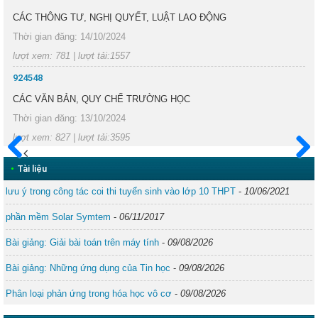
CÁC THÔNG TƯ, NGHỊ QUYẾT, LUẬT LAO ĐỘNG
Thời gian đăng: 14/10/2024
lượt xem: 781 | lượt tải:1557
924548
CÁC VĂN BẢN, QUY CHẾ TRƯỜNG HỌC
Thời gian đăng: 13/10/2024
lượt xem: 827 | lượt tải:3595
Trước
Sau
•
Tài liệu
lưu ý trong công tác coi thi tuyển sinh vào lớp 10 THPT
-
10/06/2021
phần mềm Solar Symtem
-
06/11/2017
Bài giảng: Giải bài toán trên máy tính
-
09/08/2026
Bài giảng: Những ứng dụng của Tin học
-
09/08/2026
Phân loại phản ứng trong hóa học vô cơ
-
09/08/2026