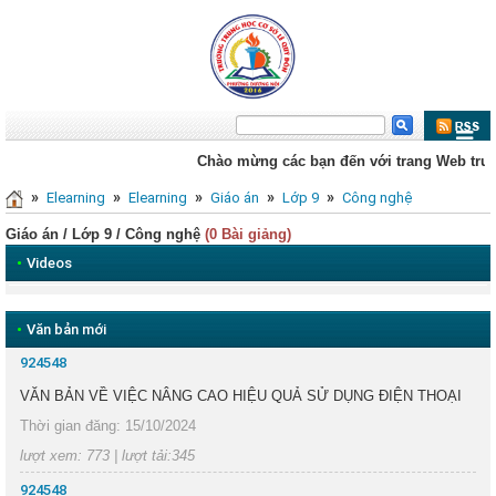
Chào mừng các bạn đến với trang Web trườn
»
»
»
»
»
Elearning
Elearning
Giáo án
Lớp 9
Công nghệ
Giáo án / Lớp 9 / Công nghệ
(0 Bài giảng)
•
Videos
•
Văn bản mới
924548
VĂN BẢN VỀ VIỆC NÂNG CAO HIỆU QUẢ SỬ DỤNG ĐIỆN THOẠI
Thời gian đăng: 15/10/2024
lượt xem: 773 | lượt tải:345
924548