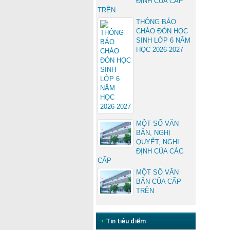
ĐỊNH CỦA CẤP
TRÊN
THÔNG BÁO
CHÀO ĐÓN HỌC
SINH LỚP 6 NĂM
HỌC 2026-2027
MỘT SỐ VĂN
BẢN, NGHỊ
QUYẾT, NGHỊ
ĐỊNH CỦA CÁC
CẤP
MỘT SỐ VĂN
BẢN CỦA CẤP
TRÊN
•
Tin tiêu điểm