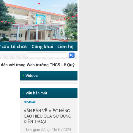
 cấu tổ chức
Công khai
Liên hệ
i trang Web trường THCS Lê Quý Đôn, Dương Nội, Hà Nội
Chào 
•
Videos
•
Văn bản mới
924548
VĂN BẢN VỀ VIỆC NÂNG
CAO HIỆU QUẢ SỬ DỤNG
ĐIỆN THOẠI
Thời gian đăng: 15/10/2024