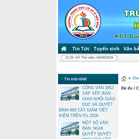
Tin Tức
Tuyển sinh
Văn b
21:29 +07 Thứ năm, 06/08/2026
»
Ele
•
Tin mới nhất
CÔNG VĂN 1952
Đề thi / 
SẮP XẾP, BÀN
GIAO KHỐI GIÁO
DỤC VÀ QUYẾT
ĐỊNH 993 CẮT GIẢM TIẾT
KIỆM TRÊN 5% 2026
MỘT SỐ VĂN
BẢN, NGHỊ
QUYẾT QUYẾT