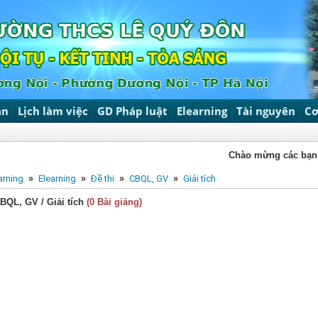
ản
Lịch làm việc
GD Pháp luật
Elearning
Tài nguyên
Cơ
Chào mừng các bạn đến vớ
»
»
»
»
arning
Elearning
Đề thi
CBQL, GV
Giải tích
CBQL, GV / Giải tích
(0 Bài giảng)