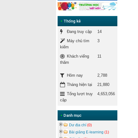
•
Thống kê
Đang truy cập
14
Máy chủ tìm
3
kiếm
Khách viếng
11
thăm
2,788
Hôm nay
Tháng hiện tại
21,880
Tổng lượt truy
4,653,056
cập
•
Danh mục
Dư địa chí
(0)
Bài giảng E-learning
(1)