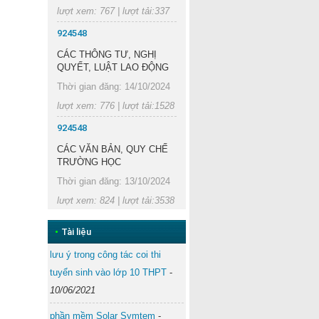
lượt xem: 767 | lượt tải:337
924548
CÁC THÔNG TƯ, NGHỊ
QUYẾT, LUẬT LAO ĐỘNG
Thời gian đăng: 14/10/2024
lượt xem: 776 | lượt tải:1528
924548
CÁC VĂN BẢN, QUY CHẾ
TRƯỜNG HỌC
Thời gian đăng: 13/10/2024
lượt xem: 824 | lượt tải:3538
•
Tài liệu
lưu ý trong công tác coi thi
tuyển sinh vào lớp 10 THPT
-
10/06/2021
phần mềm Solar Symtem
-