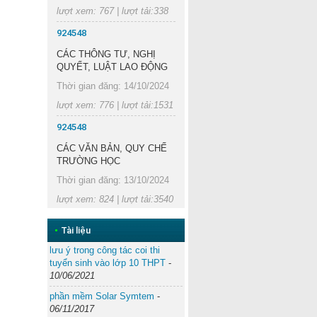
lượt xem: 767 | lượt tải:338
924548
CÁC THÔNG TƯ, NGHỊ
QUYẾT, LUẬT LAO ĐỘNG
Thời gian đăng: 14/10/2024
lượt xem: 776 | lượt tải:1531
924548
CÁC VĂN BẢN, QUY CHẾ
TRƯỜNG HỌC
Thời gian đăng: 13/10/2024
lượt xem: 824 | lượt tải:3540
•
Tài liệu
lưu ý trong công tác coi thi
tuyển sinh vào lớp 10 THPT
-
10/06/2021
phần mềm Solar Symtem
-
06/11/2017