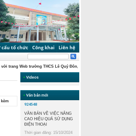
 cấu tổ chức
Công khai
Liên hệ
trang Web trường THCS Lê Quý Đôn, Dương Nội, Hà Nội
Chào mừ
•
Videos
•
Văn bản mới
h kèm
924548
VĂN BẢN VỀ VIỆC NÂNG
CAO HIỆU QUẢ SỬ DỤNG
ĐIỆN THOẠI
Thời gian đăng: 15/10/2024