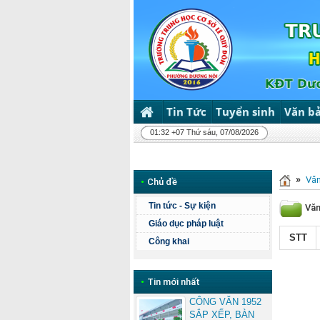
Tin Tức
Tuyển sinh
Văn b
01:32 +07 Thứ sáu, 07/08/2026
»
Vă
•
Chủ đề
Tin tức - Sự kiện
Văn
Giáo dục pháp luật
STT
Công khai
•
Tin mới nhất
CÔNG VĂN 1952
SẮP XẾP, BÀN