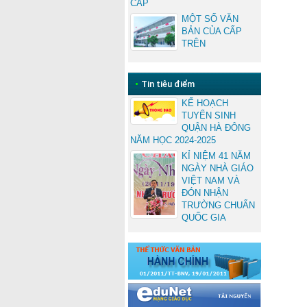
CẤP
MỘT SỐ VĂN
BẢN CỦA CẤP
TRÊN
•
Tin tiêu điểm
KẾ HOẠCH
TUYỂN SINH
QUẬN HÀ ĐÔNG
NĂM HỌC 2024-2025
KỈ NIỆM 41 NĂM
NGÀY NHÀ GIÁO
VIỆT NAM VÀ
ĐÓN NHẬN
TRƯỜNG CHUẨN
QUỐC GIA