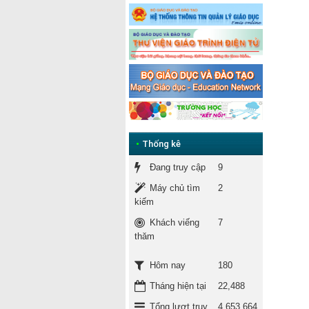
•
Thống kê
Đang truy cập
9
Máy chủ tìm
2
kiếm
Khách viếng
7
thăm
180
Hôm nay
Tháng hiện tại
22,488
Tổng lượt truy
4,653,664