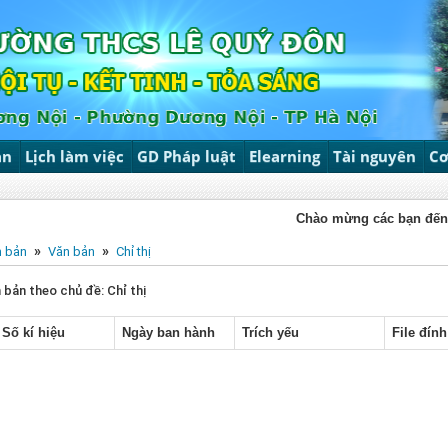
ản
Lịch làm việc
GD Pháp luật
Elearning
Tài nguyên
Cơ
Chào mừng các bạn đến với 
»
»
n bản
Văn bản
Chỉ thị
 bản theo chủ đề: Chỉ thị
Số kí hiệu
Ngày ban hành
Trích yếu
File đín