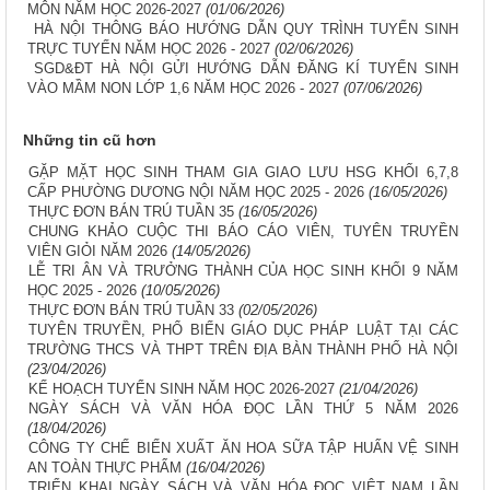
MÔN NĂM HỌC 2026-2027
(01/06/2026)
HÀ NỘI THÔNG BÁO HƯỚNG DẪN QUY TRÌNH TUYỂN SINH
TRỰC TUYẾN NĂM HỌC 2026 - 2027
(02/06/2026)
SGD&ĐT HÀ NỘI GỬI HƯỚNG DẪN ĐĂNG KÍ TUYỂN SINH
VÀO MẦM NON LỚP 1,6 NĂM HỌC 2026 - 2027
(07/06/2026)
Những tin cũ hơn
GẶP MẶT HỌC SINH THAM GIA GIAO LƯU HSG KHỐI 6,7,8
CẤP PHƯỜNG DƯƠNG NỘI NĂM HỌC 2025 - 2026
(16/05/2026)
THỰC ĐƠN BÁN TRÚ TUẦN 35
(16/05/2026)
CHUNG KHẢO CUỘC THI BÁO CÁO VIÊN, TUYÊN TRUYỀN
VIÊN GIỎI NĂM 2026
(14/05/2026)
LỄ TRI ÂN VÀ TRƯỞNG THÀNH CỦA HỌC SINH KHỐI 9 NĂM
HỌC 2025 - 2026
(10/05/2026)
THỰC ĐƠN BÁN TRÚ TUẦN 33
(02/05/2026)
TUYÊN TRUYỀN, PHỔ BIẾN GIÁO DỤC PHÁP LUẬT TẠI CÁC
TRƯỜNG THCS VÀ THPT TRÊN ĐỊA BÀN THÀNH PHỐ HÀ NỘI
(23/04/2026)
KẾ HOẠCH TUYỂN SINH NĂM HỌC 2026-2027
(21/04/2026)
NGÀY SÁCH VÀ VĂN HÓA ĐỌC LẦN THỨ 5 NĂM 2026
(18/04/2026)
CÔNG TY CHẾ BIẾN XUẤT ĂN HOA SỮA TẬP HUẤN VỆ SINH
AN TOÀN THỰC PHẨM
(16/04/2026)
TRIỂN KHAI NGÀY SÁCH VÀ VĂN HÓA ĐỌC VIỆT NAM LẦN