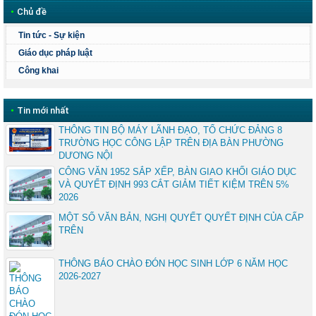
•
Chủ đề
Tin tức - Sự kiện
Giáo dục pháp luật
Công khai
•
Tin mới nhất
THÔNG TIN BỘ MÁY LÃNH ĐẠO, TỔ CHỨC ĐẢNG 8
TRƯỜNG HỌC CÔNG LẬP TRÊN ĐỊA BÀN PHƯỜNG
DƯƠNG NỘI
CÔNG VĂN 1952 SẮP XẾP, BÀN GIAO KHỐI GIÁO DỤC
VÀ QUYẾT ĐỊNH 993 CẮT GIẢM TIẾT KIỆM TRÊN 5%
2026
MỘT SỐ VĂN BẢN, NGHỊ QUYẾT QUYẾT ĐỊNH CỦA CẤP
TRÊN
THÔNG BÁO CHÀO ĐÓN HỌC SINH LỚP 6 NĂM HỌC
2026-2027