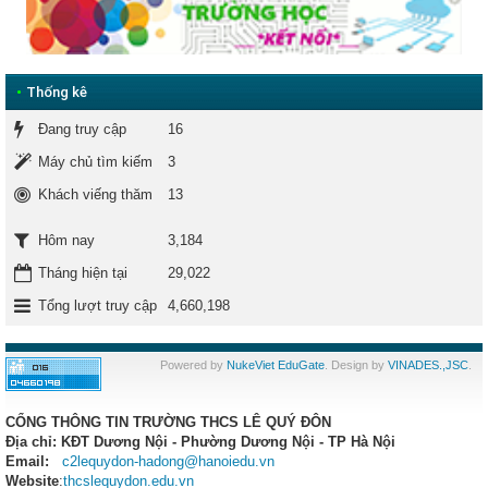
•
Thống kê
Đang truy cập
16
Máy chủ tìm kiếm
3
Khách viếng thăm
13
3,184
Hôm nay
Tháng hiện tại
29,022
Tổng lượt truy cập
4,660,198
Powered by
NukeViet EduGate
. Design by
VINADES.,JSC
.
CỔNG THÔNG TIN TRƯỜNG THCS LÊ QUÝ ĐÔN
Địa chỉ: KĐT Dương Nội - Phường Dương Nội - TP Hà Nội
Email:
c2lequydon-hadong@hanoiedu.vn
Website
:
thcslequydon.edu.vn