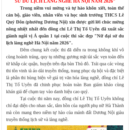
SỨ DU LỊCH LÀNG NGHỀ HÀ NỘI NĂM 2026"
Trong niềm vui mừng và tự hào khôn xiết, toàn thể
cán bộ, giáo viên, nhân viên và học sinh trường THCS Lê
Quý Đôn (phường Dương Nội) xin được gửi lời chúc mừng
nồng nhiệt nhất đến đồng chí Lê Thị Tố Uyên đã xuất sắc
giành ngôi vị Á quân 1 tại cuộc thi sắc đẹp "Nữ đại sứ du
lịch làng nghề Hà Nội năm 2026".
Đêm chung kết cuộc thi đã diễn ra trong không khí vô
cùng hoành tráng, quy tụ những gương mặt tài sắc vẹn toàn đến
từ khắp các quận, huyện trên địa bàn Thủ đô. Trải qua các vòng
thi tôn vinh tà áo dài truyền thống, trang phục dạ hội và đặc biệt
là phần thi hùng biện về giá trị văn hóa làng nghề, đồng chí Lê
Thị Tố Uyên đã chinh phục hoàn toàn Ban giám khảo cùng
khán giả để chạm tay vào danh hiệu cao quý.
Tại cuộc thi năm nay, đồng chí Lê Thị Tố Uyên không
chỉ đại diện cho nhan sắc, tâm hồn của người phụ nữ Hà Thành
mà còn mang theo niềm tự hào của mảnh đất Dương Nội giàu
truyền thống lịch sử và làng nghề.