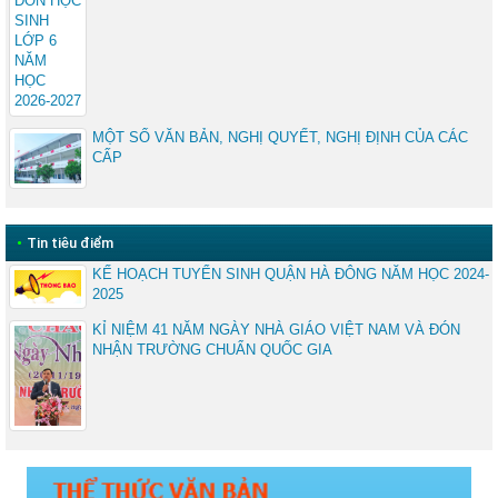
MỘT SỐ VĂN BẢN, NGHỊ QUYẾT, NGHỊ ĐỊNH CỦA CÁC
CẤP
•
Tin tiêu điểm
KẾ HOẠCH TUYỂN SINH QUẬN HÀ ĐÔNG NĂM HỌC 2024-
2025
KỈ NIỆM 41 NĂM NGÀY NHÀ GIÁO VIỆT NAM VÀ ĐÓN
NHẬN TRƯỜNG CHUẨN QUỐC GIA