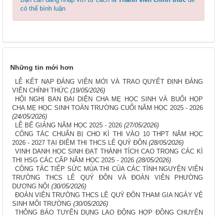
có thể bình luận
Những tin mới hơn
LỄ KẾT NẠP ĐẢNG VIÊN MỚI VÀ TRAO QUYẾT ĐỊNH ĐẢNG
VIÊN CHÍNH THỨC
(19/05/2026)
HỘI NGHỊ BAN ĐẠI DIỆN CHA MẸ HỌC SINH VÀ BUỔI HỌP
CHA MẸ HỌC SINH TOÀN TRƯỜNG CUỐI NĂM HỌC 2025 - 2026
(24/05/2026)
LỄ BẾ GIẢNG NĂM HỌC 2025 - 2026
(27/05/2026)
CÔNG TÁC CHUẨN BỊ CHO KÌ THI VÀO 10 THPT NĂM HỌC
2026 - 2027 TẠI ĐIỂM THI THCS LÊ QUÝ ĐÔN
(28/05/2026)
VINH DANH HỌC SINH ĐẠT THÀNH TÍCH CAO TRONG CÁC KÌ
THI HSG CÁC CẤP NĂM HỌC 2025 - 2026
(28/05/2026)
CÔNG TÁC TIẾP SỨC MÙA THI CỦA CÁC TÌNH NGUYỆN VIÊN
TRƯỜNG THCS LÊ QUÝ ĐÔN VÀ ĐOÀN VIÊN PHƯỜNG
DƯƠNG NỘI
(30/05/2026)
ĐOÀN VIÊN TRƯỜNG THCS LÊ QUÝ ĐÔN THAM GIA NGÀY VỆ
SINH MÔI TRƯỜNG
(30/05/2026)
THÔNG BÁO TUYỂN DỤNG LAO ĐỘNG HỢP ĐỒNG CHUYÊN