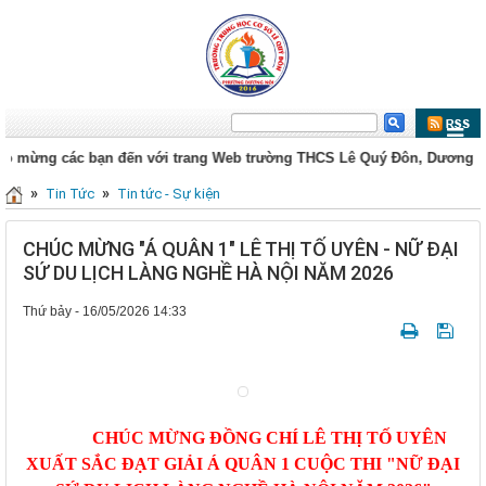
ng các bạn đến với trang Web trường THCS Lê Quý Đôn, Dương Nội, H
»
»
Tin Tức
Tin tức - Sự kiện
CHÚC MỪNG "Á QUÂN 1" LÊ THỊ TỐ UYÊN - NỮ ĐẠI
SỨ DU LỊCH LÀNG NGHỀ HÀ NỘI NĂM 2026
Thứ bảy - 16/05/2026 14:33
CHÚC MỪNG ĐỒNG CHÍ LÊ THỊ TỐ UYÊN
XUẤT SẮC ĐẠT GIẢI Á QUÂN 1 CUỘC THI "NỮ ĐẠI