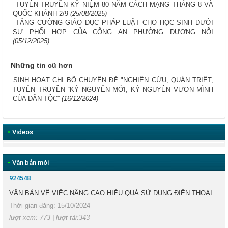
TUYÊN TRUYỀN KỶ NIỆM 80 NĂM CÁCH MẠNG THÁNG 8 VÀ
QUỐC KHÁNH 2/9
(25/08/2025)
TĂNG CƯỜNG GIÁO DỤC PHÁP LUẬT CHO HỌC SINH DƯỚI
SỰ PHỐI HỢP CỦA CÔNG AN PHƯỜNG DƯƠNG NỘI
(05/12/2025)
Những tin cũ hơn
SINH HOẠT CHI BỘ CHUYÊN ĐỀ "NGHIÊN CỨU, QUÁN TRIỆT,
TUYÊN TRUYỀN “KỶ NGUYÊN MỚI, KỶ NGUYÊN VƯƠN MÌNH
CỦA DÂN TỘC”
(16/12/2024)
•
Videos
•
Văn bản mới
924548
VĂN BẢN VỀ VIỆC NÂNG CAO HIỆU QUẢ SỬ DỤNG ĐIỆN THOẠI
Thời gian đăng: 15/10/2024
lượt xem: 773 | lượt tải:343