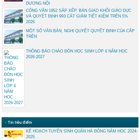
DƯƠNG NỘI
CÔNG VĂN 1952 SẮP XẾP, BÀN GIAO KHỐI GIÁO DỤC
VÀ QUYẾT ĐỊNH 993 CẮT GIẢM TIẾT KIỆM TRÊN 5%
2026
MỘT SỐ VĂN BẢN, NGHỊ QUYẾT QUYẾT ĐỊNH CỦA CẤP
TRÊN
THÔNG BÁO CHÀO ĐÓN HỌC SINH LỚP 6 NĂM HỌC
2026-2027
•
Tin tiêu điểm
KẾ HOẠCH TUYỂN SINH QUẬN HÀ ĐÔNG NĂM HỌC 2024-
2025