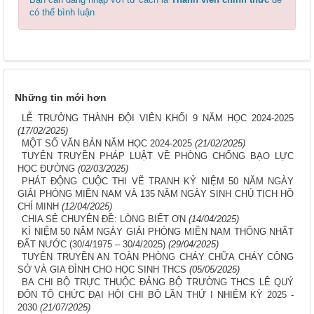
có thể bình luận
Những tin mới hơn
LỄ TRƯỞNG THÀNH ĐỘI VIÊN KHỐI 9 NĂM HỌC 2024-2025
(17/02/2025)
MỘT SỐ VĂN BẢN NĂM HỌC 2024-2025
(21/02/2025)
TUYÊN TRUYỀN PHÁP LUẬT VỀ PHÒNG CHỐNG BẠO LỰC
HỌC ĐƯỜNG
(02/03/2025)
PHÁT ĐỘNG CUỘC THI VẼ TRANH KỶ NIỆM 50 NĂM NGÀY
GIẢI PHÓNG MIỀN NAM VÀ 135 NĂM NGÀY SINH CHỦ TỊCH HỒ
CHÍ MINH
(12/04/2025)
CHIA SẺ CHUYÊN ĐỀ: LÒNG BIẾT ƠN
(14/04/2025)
KỈ NIỆM 50 NĂM NGÀY GIẢI PHÓNG MIỀN NAM THỐNG NHẤT
ĐẤT NƯỚC (30/4/1975 – 30/4/2025)
(29/04/2025)
TUYÊN TRUYỀN AN TOÀN PHÒNG CHÁY CHỮA CHÁY CÔNG
SỞ VÀ GIA ĐÌNH CHO HỌC SINH THCS
(05/05/2025)
BA CHI BỘ TRỰC THUỘC ĐẢNG BỘ TRƯỜNG THCS LÊ QUÝ
ĐÔN TỔ CHỨC ĐẠI HỘI CHI BỘ LẦN THỨ I NHIỆM KỲ 2025 -
2030
(21/07/2025)