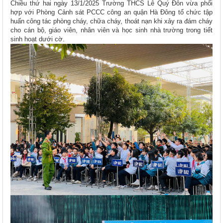
Chiều thứ hai ngày 13/1/2025 Trường THCS Lê Quý Đôn vừa phối
hợp với Phòng Cảnh sát PCCC công an quận Hà Đông tổ chức tập
huấn công tác phòng cháy, chữa cháy, thoát nạn khi xảy ra đám cháy
cho cán bộ, giáo viên, nhân viên và học sinh nhà trường trong tiết
sinh hoạt dưới cờ.