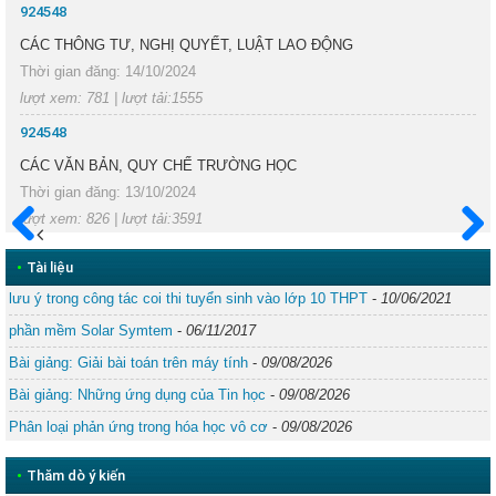
924548
CÁC THÔNG TƯ, NGHỊ QUYẾT, LUẬT LAO ĐỘNG
Thời gian đăng: 14/10/2024
lượt xem: 781 | lượt tải:1555
924548
CÁC VĂN BẢN, QUY CHẾ TRƯỜNG HỌC
Thời gian đăng: 13/10/2024
lượt xem: 826 | lượt tải:3591
Trước
Sau
•
Tài liệu
lưu ý trong công tác coi thi tuyển sinh vào lớp 10 THPT
-
10/06/2021
phần mềm Solar Symtem
-
06/11/2017
Bài giảng: Giải bài toán trên máy tính
-
09/08/2026
Bài giảng: Những ứng dụng của Tin học
-
09/08/2026
Phân loại phản ứng trong hóa học vô cơ
-
09/08/2026
•
Thăm dò ý kiến