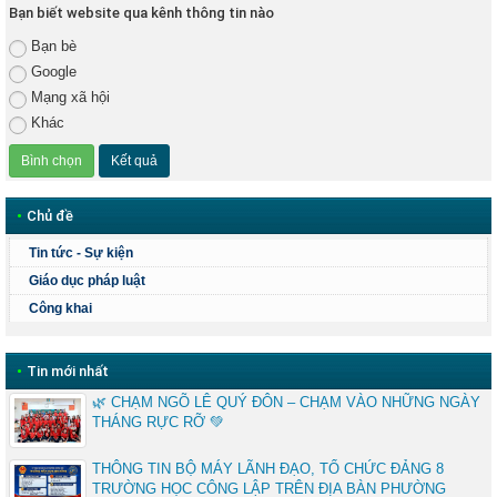
Bạn biết website qua kênh thông tin nào
Bạn bè
Google
Mạng xã hội
Khác
•
Chủ đề
Tin tức - Sự kiện
Giáo dục pháp luật
Công khai
•
Tin mới nhất
🌿 CHẠM NGÕ LÊ QUÝ ĐÔN – CHẠM VÀO NHỮNG NGÀY
THÁNG RỰC RỠ 💚
THÔNG TIN BỘ MÁY LÃNH ĐẠO, TỔ CHỨC ĐẢNG 8
TRƯỜNG HỌC CÔNG LẬP TRÊN ĐỊA BÀN PHƯỜNG