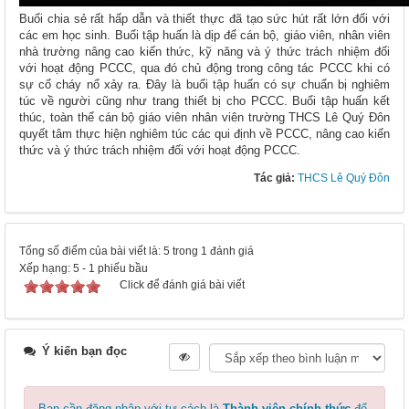
Buổi chia sẻ rất hấp dẫn và thiết thực đã tạo sức hút rất lớn đối với
các em học sinh. Buổi tập huấn là dịp để cán bộ, giáo viên, nhân viên
nhà trường nâng cao kiến thức, kỹ năng và ý thức trách nhiệm đối
với hoạt động PCCC, qua đó chủ động trong công tác PCCC khi có
sự cố cháy nổ xảy ra. Đây là buổi tập huấn có sự chuẩn bị nghiêm
túc về người cũng như trang thiết bị cho PCCC. Buổi tập huấn kết
thúc, toàn thể cán bộ giáo viên nhân viên trường THCS Lê Quý Đôn
quyết tâm thực hiện nghiêm túc các qui định về PCCC, nâng cao kiến
thức và ý thức trách nhiệm đối với hoạt động PCCC.
Tác giả:
THCS Lê Quý Đôn
Tổng số điểm của bài viết là: 5 trong 1 đánh giá
Xếp hạng:
5
-
1
phiếu bầu
Click để đánh giá bài viết
Ý kiến bạn đọc
Bạn cần đăng nhập với tư cách là
Thành viên chính thức
để