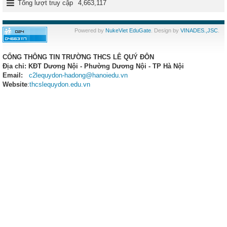
Tổng lượt truy cập
4,663,117
Powered by
NukeViet EduGate
. Design by
VINADES.,JSC
.
CỔNG THÔNG TIN TRƯỜNG THCS LÊ QUÝ ĐÔN
Địa chỉ: KĐT Dương Nội - Phường Dương Nội - TP Hà Nội
Email:
c2lequydon-hadong@hanoiedu.vn
Website
:
thcslequydon.edu.vn