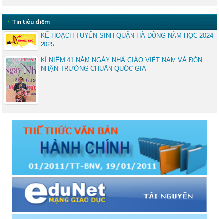
•
Tin tiêu điểm
KẾ HOẠCH TUYỂN SINH QUẬN HÀ ĐÔNG NĂM HỌC 2024-
2025
KỈ NIỆM 41 NĂM NGÀY NHÀ GIÁO VIỆT NAM VÀ ĐÓN
NHẬN TRƯỜNG CHUẨN QUỐC GIA