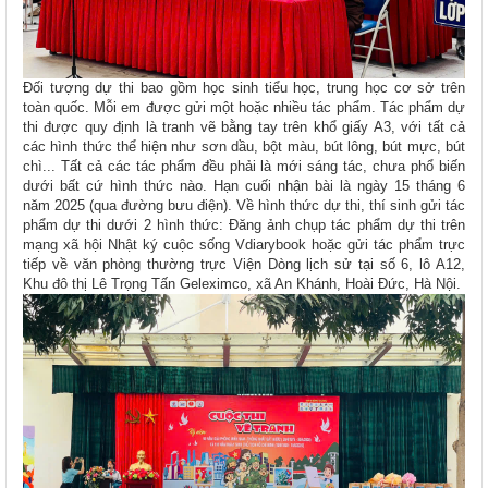
Đối tượng dự thi bao gồm học sinh tiểu học, trung học cơ sở trên
toàn quốc. Mỗi em được gửi một hoặc nhiều tác phẩm. Tác phẩm dự
thi được quy định là tranh vẽ bằng tay trên khổ giấy A3, với tất cả
các hình thức thể hiện như sơn dầu, bột màu, bút lông, bút mực, bút
chì... Tất cả các tác phẩm đều phải là mới sáng tác, chưa phổ biến
dưới bất cứ hình thức nào. Hạn cuối nhận bài là ngày 15 tháng 6
năm 2025 (qua đường bưu điện). Về hình thức dự thi, thí sinh gửi tác
phẩm dự thi dưới 2 hình thức: Đăng ảnh chụp tác phẩm dự thi trên
mạng xã hội Nhật ký cuộc sống Vdiarybook hoặc gửi tác phẩm trực
tiếp về văn phòng thường trực Viện Dòng lịch sử tại số 6, lô A12,
Khu đô thị Lê Trọng Tấn Geleximco, xã An Khánh, Hoài Đức, Hà Nội.