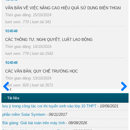
VĂN BẢN VỀ VIỆC NÂNG CAO HIỆU QUẢ SỬ DỤNG ĐIỆN THOẠI
Thời gian đăng: 15/10/2024
lượt xem: 770 | lượt tải:341
924548
CÁC THÔNG TƯ, NGHỊ QUYẾT, LUẬT LAO ĐỘNG
Thời gian đăng: 14/10/2024
lượt xem: 779 | lượt tải:1542
924548
CÁC VĂN BẢN, QUY CHẾ TRƯỜNG HỌC
Thời gian đăng: 13/10/2024
lượt xem: 826 | lượt tải:3571
Trước
Sau
•
Tài liệu
lưu ý trong công tác coi thi tuyển sinh vào lớp 10 THPT
-
10/06/2021
phần mềm Solar Symtem
-
06/11/2017
Bài giảng: Giải bài toán trên máy tính
-
08/08/2026