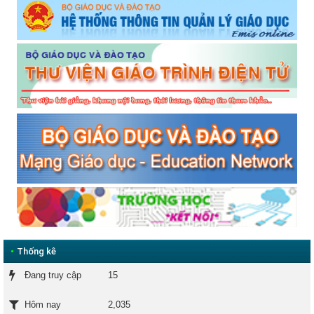
•
Thống kê
Đang truy cập
15
2,035
Hôm nay