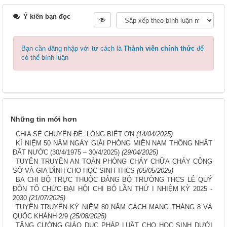
Ý kiến bạn đọc
Bạn cần đăng nhập với tư cách là
Thành viên chính thức
để
có thể bình luận
Những tin mới hơn
CHIA SẺ CHUYÊN ĐỀ: LÒNG BIẾT ƠN
(14/04/2025)
KỈ NIỆM 50 NĂM NGÀY GIẢI PHÓNG MIỀN NAM THỐNG NHẤT
ĐẤT NƯỚC (30/4/1975 – 30/4/2025)
(29/04/2025)
TUYÊN TRUYỀN AN TOÀN PHÒNG CHÁY CHỮA CHÁY CÔNG
SỞ VÀ GIA ĐÌNH CHO HỌC SINH THCS
(05/05/2025)
BA CHI BỘ TRỰC THUỘC ĐẢNG BỘ TRƯỜNG THCS LÊ QUÝ
ĐÔN TỔ CHỨC ĐẠI HỘI CHI BỘ LẦN THỨ I NHIỆM KỲ 2025 -
2030
(21/07/2025)
TUYÊN TRUYỀN KỶ NIỆM 80 NĂM CÁCH MẠNG THÁNG 8 VÀ
QUỐC KHÁNH 2/9
(25/08/2025)
TĂNG CƯỜNG GIÁO DỤC PHÁP LUẬT CHO HỌC SINH DƯỚI