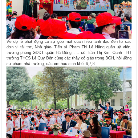
Về dự lễ phát động có sự góp mặt của nhiều lãnh đạo đến từ các
đơn vị tài trợ, Nhà giáo- Tiến sĩ Phạm Thị Lệ Hằng quận uỷ viên,
trưởng phòng GDĐT quận Hà Đông, .... cô Trần Thị Kim Oanh - HT
trường THCS Lê Quý Đôn cùng các thầy cô giáo trong BGH, hội đồng
sư phạm nhà trường, các em học sinh khối 6,7,8.