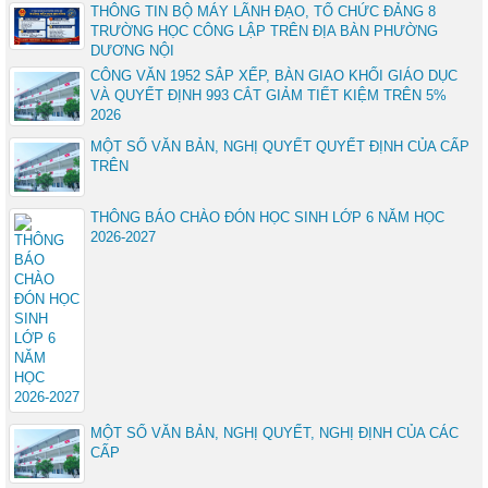
THÔNG TIN BỘ MÁY LÃNH ĐẠO, TỔ CHỨC ĐẢNG 8
TRƯỜNG HỌC CÔNG LẬP TRÊN ĐỊA BÀN PHƯỜNG
DƯƠNG NỘI
CÔNG VĂN 1952 SẮP XẾP, BÀN GIAO KHỐI GIÁO DỤC
VÀ QUYẾT ĐỊNH 993 CẮT GIẢM TIẾT KIỆM TRÊN 5%
2026
MỘT SỐ VĂN BẢN, NGHỊ QUYẾT QUYẾT ĐỊNH CỦA CẤP
TRÊN
THÔNG BÁO CHÀO ĐÓN HỌC SINH LỚP 6 NĂM HỌC
2026-2027
MỘT SỐ VĂN BẢN, NGHỊ QUYẾT, NGHỊ ĐỊNH CỦA CÁC
CẤP