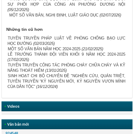
SỰ PHỐI HỢP CỦA CÔNG AN PHƯỜNG DƯƠNG NỘI
(05/12/2025)
MỘT SỐ VĂN BẢN, NGHỊ ĐỊNH, LUẬT GIÁO DỤC
(02/07/2026)
Những tin cũ hơn
TUYÊN TRUYỀN PHÁP LUẬT VỀ PHÒNG CHỐNG BẠO LỰC
HỌC ĐƯỜNG
(02/03/2025)
MỘT SỐ VĂN BẢN NĂM HỌC 2024-2025
(21/02/2025)
LỄ TRƯỞNG THÀNH ĐỘI VIÊN KHỐI 9 NĂM HỌC 2024-2025
(17/02/2025)
TUYÊN TRUYỀN CÔNG TÁC PHÒNG CHÁY CHỮA CHÁY VÀ KỸ
NĂNG THOÁT HIỂM
(13/01/2025)
SINH HOẠT CHI BỘ CHUYÊN ĐỀ "NGHIÊN CỨU, QUÁN TRIỆT,
TUYÊN TRUYỀN “KỶ NGUYÊN MỚI, KỶ NGUYÊN VƯƠN MÌNH
CỦA DÂN TỘC”
(16/12/2024)
•
Videos
•
Văn bản mới
924548