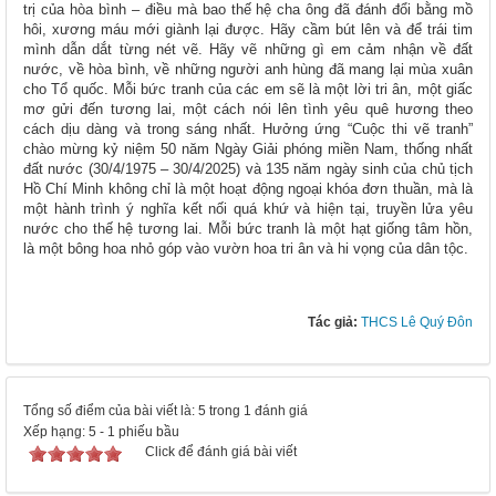
trị của hòa bình – điều mà bao thế hệ cha ông đã đánh đổi bằng mồ
hôi, xương máu mới giành lại được. Hãy cầm bút lên và để trái tim
mình dẫn dắt từng nét vẽ. Hãy vẽ những gì em cảm nhận về đất
nước, về hòa bình, về những người anh hùng đã mang lại mùa xuân
cho Tổ quốc. Mỗi bức tranh của các em sẽ là một lời tri ân, một giấc
mơ gửi đến tương lai, một cách nói lên tình yêu quê hương theo
cách dịu dàng và trong sáng nhất. Hưởng ứng “Cuộc thi vẽ tranh”
chào mừng kỷ niệm 50 năm Ngày Giải phóng miền Nam, thống nhất
đất nước (30/4/1975 – 30/4/2025) và 135 năm ngày sinh của chủ tịch
Hồ Chí Minh không chỉ là một hoạt động ngoại khóa đơn thuần, mà là
một hành trình ý nghĩa kết nối quá khứ và hiện tại, truyền lửa yêu
nước cho thế hệ tương lai. Mỗi bức tranh là một hạt giống tâm hồn,
là một bông hoa nhỏ góp vào vườn hoa tri ân và hi vọng của dân tộc.
Tác giả:
THCS Lê Quý Đôn
Tổng số điểm của bài viết là: 5 trong 1 đánh giá
Xếp hạng:
5
-
1
phiếu bầu
Click để đánh giá bài viết