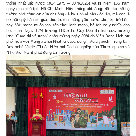
thống nhất đất nước (30/4/1975 – 30/4/2025) và kỉ niệm 135 năm
ngày sinh chủ tịch Hồ Chí Minh. Đây không chỉ là dịp để các thế hệ
tưởng nhớ công ơn của cha ông đã hy sinh vì nền độc lập, mà còn là
cơ hội quý báu để giáo dục truyền thống yêu nước cho lớp trẻ hôm
nay. Với mong muốn tạo sân chơi lành mạnh, bổ ích và ý nghĩa cho
học sinh. Ngày 12/4 trường THCS Lê Quý Đôn đã tích cực hưởng
ứng “Cuộc thi vẽ tranh” chào mừng ngày 30/4 do Viện Dòng Lịch sử
phối hợp với Mạng xã hội Nhật kí cuộc sống - Vdiarybook, Trung tâm
Dạy nghề Vaide (Thuộc Hiệp hội Doanh nghiệp của Thương binh và
NTK Việt Nam) phát động tại trường.