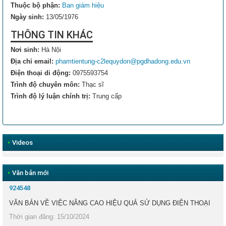
Thuộc bộ phận:
Ban giám hiệu
Ngày sinh:
13/05/1976
THÔNG TIN KHÁC
Nơi sinh:
Hà Nội
Địa chỉ email:
phamtientung-c2lequydon@pgdhadong.edu.vn
Điện thoại di động:
0975593754
Trình độ chuyên môn:
Thạc sĩ
Trình độ lý luận chính trị:
Trung cấp
•
Videos
•
Văn bản mới
924548
VĂN BẢN VỀ VIỆC NÂNG CAO HIỆU QUẢ SỬ DỤNG ĐIỆN THOẠI
Thời gian đăng: 15/10/2024