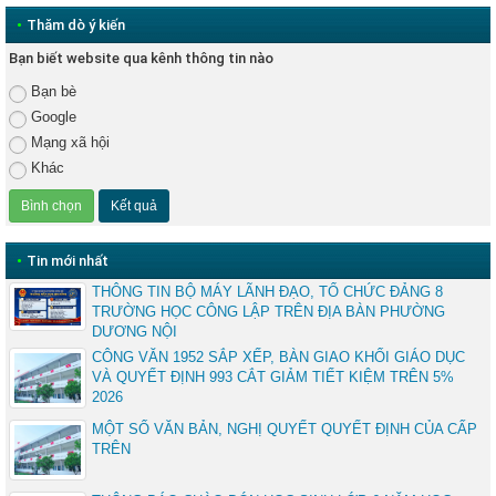
•
Thăm dò ý kiến
Bạn biết website qua kênh thông tin nào
Bạn bè
Google
Mạng xã hội
Khác
•
Tin mới nhất
THÔNG TIN BỘ MÁY LÃNH ĐẠO, TỔ CHỨC ĐẢNG 8
TRƯỜNG HỌC CÔNG LẬP TRÊN ĐỊA BÀN PHƯỜNG
DƯƠNG NỘI
CÔNG VĂN 1952 SẮP XẾP, BÀN GIAO KHỐI GIÁO DỤC
VÀ QUYẾT ĐỊNH 993 CẮT GIẢM TIẾT KIỆM TRÊN 5%
2026
MỘT SỐ VĂN BẢN, NGHỊ QUYẾT QUYẾT ĐỊNH CỦA CẤP
TRÊN