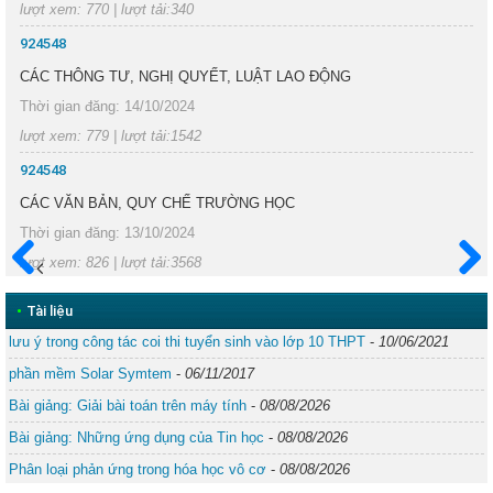
lượt xem: 770 | lượt tải:340
924548
CÁC THÔNG TƯ, NGHỊ QUYẾT, LUẬT LAO ĐỘNG
Thời gian đăng: 14/10/2024
lượt xem: 779 | lượt tải:1542
924548
CÁC VĂN BẢN, QUY CHẾ TRƯỜNG HỌC
Thời gian đăng: 13/10/2024
lượt xem: 826 | lượt tải:3568
Trước
Sau
•
Tài liệu
lưu ý trong công tác coi thi tuyển sinh vào lớp 10 THPT
-
10/06/2021
phần mềm Solar Symtem
-
06/11/2017
Bài giảng: Giải bài toán trên máy tính
-
08/08/2026
Bài giảng: Những ứng dụng của Tin học
-
08/08/2026
Phân loại phản ứng trong hóa học vô cơ
-
08/08/2026