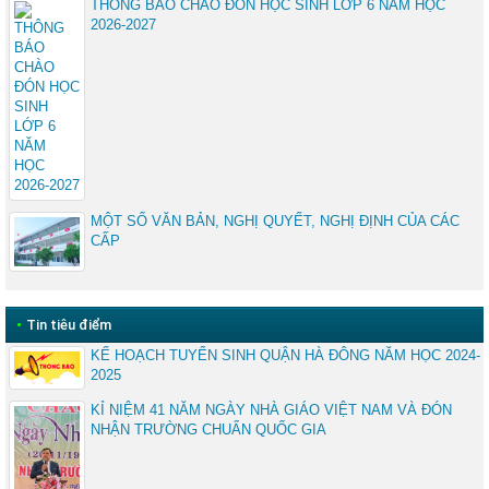
THÔNG BÁO CHÀO ĐÓN HỌC SINH LỚP 6 NĂM HỌC
2026-2027
MỘT SỐ VĂN BẢN, NGHỊ QUYẾT, NGHỊ ĐỊNH CỦA CÁC
CẤP
•
Tin tiêu điểm
KẾ HOẠCH TUYỂN SINH QUẬN HÀ ĐÔNG NĂM HỌC 2024-
2025
KỈ NIỆM 41 NĂM NGÀY NHÀ GIÁO VIỆT NAM VÀ ĐÓN
NHẬN TRƯỜNG CHUẨN QUỐC GIA