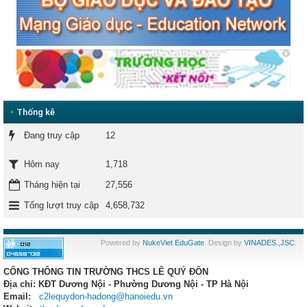
•
Thống kê
Đang truy cập
12
1,718
Hôm nay
Tháng hiện tại
27,556
Tổng lượt truy cập
4,658,732
Powered by
NukeViet EduGate
. Design by
VINADES.,JSC
.
CỔNG THÔNG TIN TRƯỜNG THCS LÊ QUÝ ĐÔN
Địa chỉ: KĐT Dương Nội - Phường Dương Nội - TP Hà Nội
Email:
c2lequydon-hadong@hanoiedu.vn